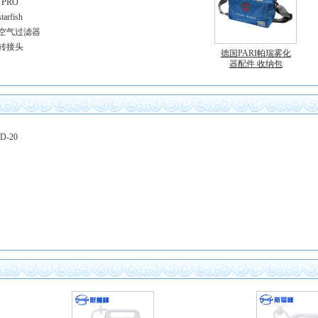
PRO
rfish
 空气过滤器
 转接头
德国PARI帕瑞雾化
器配件 收纳包
-20