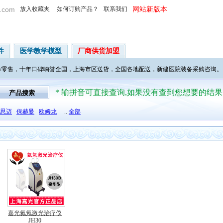
.com
放入收藏夹
如何订购产品？
联系我们
网站新版本
件
医学教学模型
厂商供货加盟
/零售，十年口碑响誉全国，上海市区送货，全国各地配送，新建医院装备采购咨询。
* 输拼音可直接查询,如果没有查到您想要的结
思迈
保赫曼
欧姆龙
..
全部
嘉光氦氖激光治疗仪
JH30