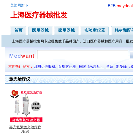
美迪网旗下：
B2B.
maydeal
上海医疗器械批发
首页
医用器械
家用器械
实验室仪器
耗材和配
上海医疗器械批发网专业批售数千品种国产、进口医疗器械和医疗用品，批发
本周热门搜索：
瑞思迈呼吸机
百瑞雾化器
棱牌（米沙瓦）
鱼跃
斯曼峰
瑞
激光治疗仪
嘉光氦氖激光治疗仪
JH30