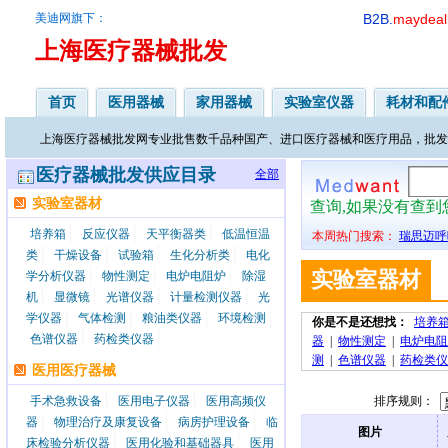
美迪网旗下：
B2B.
maydeal
上海医疗器械批发
首页
医用器械
家用器械
实验室仪器
耗材和配
上海医疗器械批发网专业批售数千品种国产、进口医疗器械和医疗用品，批发
医疗器械批发供应目录
全部
实验室器材
查询,如果没有查
培养箱
反应仪器
天平衡器类
低温恒温
本周热门搜索：
瑞思迈呼
类
干燥设备
试验箱
生化分析类
电化
实验室器材
学分析仪器
物性测定
电炉电阻炉
除湿
机
显微镜
光谱仪器
计量检测仪器
光
学仪器
气体检测
粮油类仪器
环境检测
你是不是还想找：
培养
色谱仪器
药检类仪器
器
|
物性测定
|
电炉电阻
测
|
色谱仪器
|
药检类仪
医用医疗器械
手术急救设备
医用电子仪器
医用高频仪
排序规则：
器
物理治疗及康复设备
病房护理设备
临
图片
床检验分析仪器
医用化验和基础器具
医用