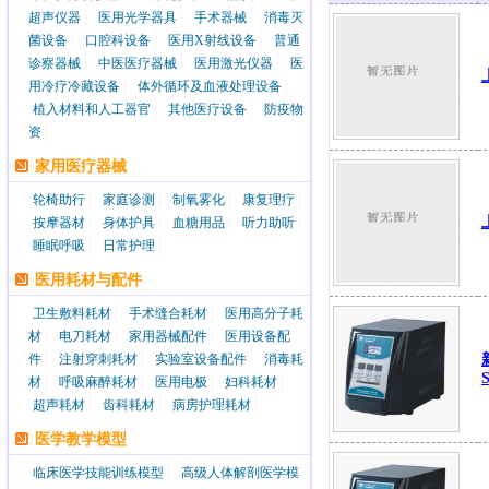
超声仪器
医用光学器具
手术器械
消毒灭
菌设备
口腔科设备
医用X射线设备
普通
诊察器械
中医医疗器械
医用激光仪器
医
用冷疗冷藏设备
体外循环及血液处理设备
植入材料和人工器官
其他医疗设备
防疫物
资
家用医疗器械
轮椅助行
家庭诊测
制氧雾化
康复理疗
按摩器材
身体护具
血糖用品
听力助听
睡眠呼吸
日常护理
医用耗材与配件
卫生敷料耗材
手术缝合耗材
医用高分子耗
材
电刀耗材
家用器械配件
医用设备配
件
注射穿刺耗材
实验室设备配件
消毒耗
材
呼吸麻醉耗材
医用电极
妇科耗材
超声耗材
齿科耗材
病房护理耗材
医学教学模型
临床医学技能训练模型
高级人体解剖医学模