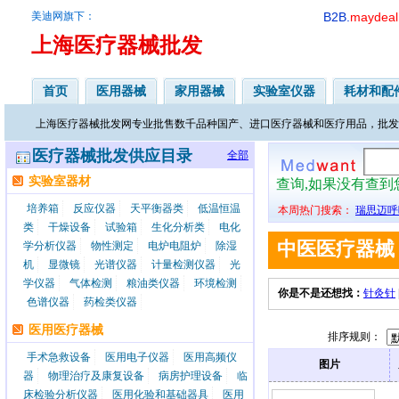
美迪网旗下：
B2B.
maydeal
上海医疗器械批发
首页
医用器械
家用器械
实验室仪器
耗材和配
上海医疗器械批发网专业批售数千品种国产、进口医疗器械和医疗用品，批发
医疗器械批发供应目录
全部
实验室器材
查询,如果没有查
培养箱
反应仪器
天平衡器类
低温恒温
本周热门搜索：
瑞思迈呼
类
干燥设备
试验箱
生化分析类
电化
中医医疗器械
学分析仪器
物性测定
电炉电阻炉
除湿
机
显微镜
光谱仪器
计量检测仪器
光
学仪器
气体检测
粮油类仪器
环境检测
你是不是还想找：
针灸针
色谱仪器
药检类仪器
医用医疗器械
排序规则：
手术急救设备
医用电子仪器
医用高频仪
图片
器
物理治疗及康复设备
病房护理设备
临
床检验分析仪器
医用化验和基础器具
医用