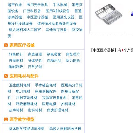
超声仪器
医用光学器具
手术器械
消毒灭
菌设备
口腔科设备
医用X射线设备
普通
诊察器械
中医医疗器械
医用激光仪器
医
用冷疗冷藏设备
体外循环及血液处理设备
植入材料和人工器官
其他医疗设备
防疫物
资
家用医疗器械
【中医医疗器械】有
1
个产
轮椅助行
家庭诊测
制氧雾化
康复理疗
按摩器材
身体护具
血糖用品
听力助听
睡眠呼吸
日常护理
医用耗材与配件
卫生敷料耗材
手术缝合耗材
医用高分子耗
材
电刀耗材
家用器械配件
医用设备配
件
注射穿刺耗材
实验室设备配件
消毒耗
材
呼吸麻醉耗材
医用电极
妇科耗材
超声耗材
齿科耗材
病房护理耗材
医学教学模型
临床医学技能训练模型
高级人体解剖医学模