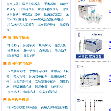
超声仪器
医用光学器具
手术器械
消毒灭
菌设备
口腔科设备
医用X射线设备
普通
诊察器械
中医医疗器械
医用激光仪器
医
用冷疗冷藏设备
体外循环及血液处理设备
植入材料和人工器官
其他医疗设备
防疫物
资
家用医疗器械
轮椅助行
家庭诊测
制氧雾化
康复理疗
按摩器材
身体护具
血糖用品
听力助听
睡眠呼吸
日常护理
医用耗材与配件
卫生敷料耗材
手术缝合耗材
医用高分子耗
材
电刀耗材
家用器械配件
医用设备配
件
注射穿刺耗材
实验室设备配件
消毒耗
材
呼吸麻醉耗材
医用电极
妇科耗材
超声耗材
齿科耗材
病房护理耗材
医学教学模型
临床医学技能训练模型
高级人体解剖医学模