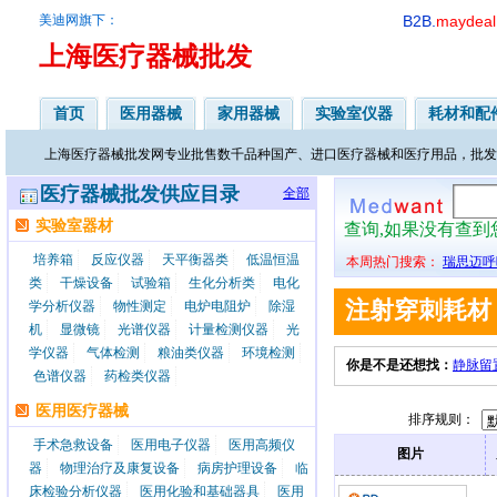
美迪网旗下：
B2B.
maydeal
上海医疗器械批发
首页
医用器械
家用器械
实验室仪器
耗材和配
上海医疗器械批发网专业批售数千品种国产、进口医疗器械和医疗用品，批发
医疗器械批发供应目录
全部
实验室器材
查询,如果没有查
培养箱
反应仪器
天平衡器类
低温恒温
本周热门搜索：
瑞思迈呼
类
干燥设备
试验箱
生化分析类
电化
注射穿刺耗材
学分析仪器
物性测定
电炉电阻炉
除湿
机
显微镜
光谱仪器
计量检测仪器
光
学仪器
气体检测
粮油类仪器
环境检测
你是不是还想找：
静脉留
色谱仪器
药检类仪器
医用医疗器械
排序规则：
手术急救设备
医用电子仪器
医用高频仪
图片
器
物理治疗及康复设备
病房护理设备
临
床检验分析仪器
医用化验和基础器具
医用