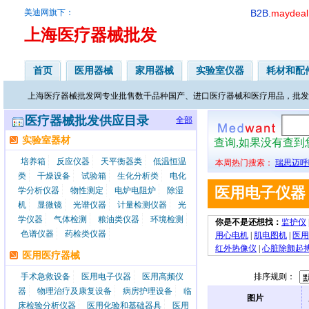
美迪网旗下：
B2B.
maydeal
上海医疗器械批发
首页
医用器械
家用器械
实验室仪器
耗材和配
上海医疗器械批发网专业批售数千品种国产、进口医疗器械和医疗用品，批发
医疗器械批发供应目录
全部
实验室器材
查询,如果没有查
培养箱
反应仪器
天平衡器类
低温恒温
本周热门搜索：
瑞思迈呼
类
干燥设备
试验箱
生化分析类
电化
医用电子仪器
学分析仪器
物性测定
电炉电阻炉
除湿
机
显微镜
光谱仪器
计量检测仪器
光
学仪器
气体检测
粮油类仪器
环境检测
你是不是还想找：
监护仪
色谱仪器
药检类仪器
用心电机
|
肌电图机
|
医用
红外热像仪
|
心脏除颤起
医用医疗器械
手术急救设备
医用电子仪器
医用高频仪
排序规则：
器
物理治疗及康复设备
病房护理设备
临
图片
床检验分析仪器
医用化验和基础器具
医用