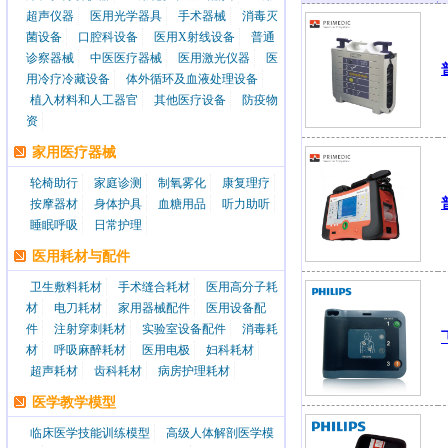
超声仪器
医用光学器具
手术器械
消毒灭
菌设备
口腔科设备
医用X射线设备
普通
诊察器械
中医医疗器械
医用激光仪器
医
用冷疗冷藏设备
体外循环及血液处理设备
植入材料和人工器官
其他医疗设备
防疫物
资
家用医疗器械
轮椅助行
家庭诊测
制氧雾化
康复理疗
按摩器材
身体护具
血糖用品
听力助听
睡眠呼吸
日常护理
医用耗材与配件
卫生敷料耗材
手术缝合耗材
医用高分子耗
材
电刀耗材
家用器械配件
医用设备配
件
注射穿刺耗材
实验室设备配件
消毒耗
材
呼吸麻醉耗材
医用电极
妇科耗材
超声耗材
齿科耗材
病房护理耗材
医学教学模型
临床医学技能训练模型
高级人体解剖医学模