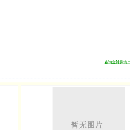
咨询金钟鼻镜75