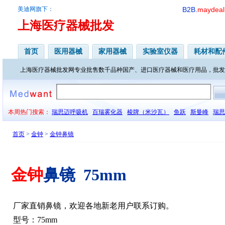
美迪网旗下：
B2B.
maydeal
上海医疗器械批发
首页
医用器械
家用器械
实验室仪器
耗材和配
上海医疗器械批发网专业批售数千品种国产、进口医疗器械和医疗用品，批发
本周热门搜索：
瑞思迈呼吸机
百瑞雾化器
棱牌（米沙瓦）
鱼跃
斯曼峰
瑞思
首页
>
金钟
>
金钟鼻镜
金钟
鼻镜 75mm
厂家直销鼻镜，欢迎各地新老用户联系订购。
型号：75mm