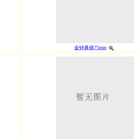
金钟鼻镜75mm