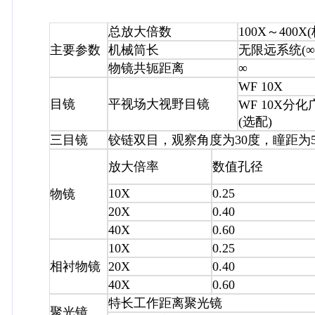
总放大倍数
100X～400
主要参数
机械筒长
无限远系统(∞
物镜共轭距离
∞
WF 10X
目镜
平视场大视野目镜
WF 10X分
(选配)
三目镜
铰链双目，观察角度为30度，瞳距为53
放大倍率
数值孔径
10X
0.25
物镜
20X
0.40
40X
0.60
10X
0.25
相衬物镜
20X
0.40
40X
0.60
特长工作距离聚光镜
聚光镜