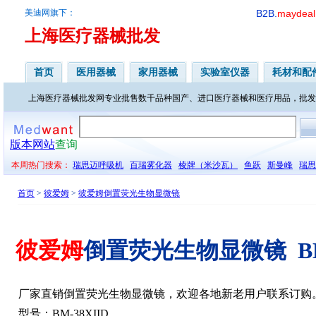
美迪网旗下：
B2B.
maydeal
上海医疗器械批发
首页
医用器械
家用器械
实验室仪器
耗材和配
上海医疗器械批发网专业批售数千品种国产、进口医疗器械和医疗用品，批发
版本网站
查询
本周热门搜索：
瑞思迈呼吸机
百瑞雾化器
棱牌（米沙瓦）
鱼跃
斯曼峰
瑞思
首页
>
彼爱姆
>
彼爱姆倒置荧光生物显微镜
彼爱姆
倒置荧光生物显微镜 BM-
厂家直销倒置荧光生物显微镜，欢迎各地新老用户联系订购
型号：BM-38XIID