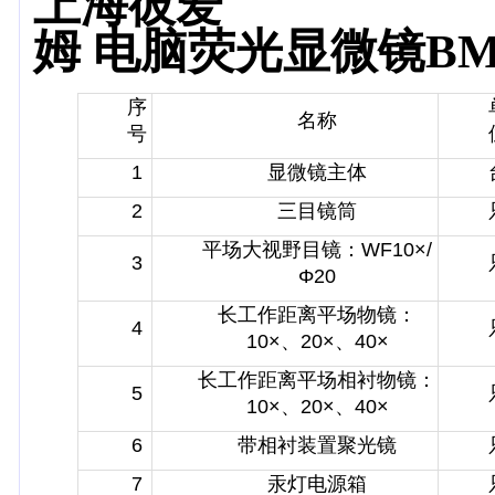
上海彼爱
姆
电脑荧光显微镜BM-
序
名称
号
1
显微镜主体
2
三目镜筒
平场大视野目镜：WF10×/
3
Φ20
长工作距离平场物镜：
4
10×、20×、40×
长工作距离平场相衬物镜：
5
10×、20×、40×
6
带相衬装置聚光镜
7
汞灯电源箱