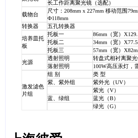
长工作距离聚光镜（选配）
尺寸：208mm x 227mm 移动范
载物台
Ф118mm
转换器
五孔转换器
托板一
86mm（宽）X12
培养皿托
托板二
34mm（宽）X77
板
托板三
57mm（宽）X82
透射照明
转盘式相衬离聚光镜
光源
落射照明
100W高压汞灯，
组 别
类 型
紫、紫外组
紫外光（UV）
激发滤色
紫光（V）
片组
蓝、绿组
蓝光（B）
绿光（G）