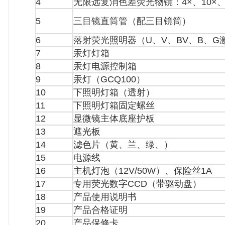
4
无限远复消色差荧光物镜：4×、10×、2
5
三目镜直筒管（配三目镜筒）
6
落射荧光照明器（U、V、BV、B、G
7
汞灯灯箱
8
汞灯电源控制箱
9
汞灯（GCQ100）
10
下照明灯箱（透射）
11
下照明灯箱固定螺丝
12
显微镜主体底座护板
13
遮光板
14
滤色片（黄、兰、绿、）
15
电源线
16
主机灯泡（12V/50W）、保险丝1A
17
专用荧光数字CCD（带驱动盘）
18
产品使用说明书
19
产品合格证明
20
产品保修卡