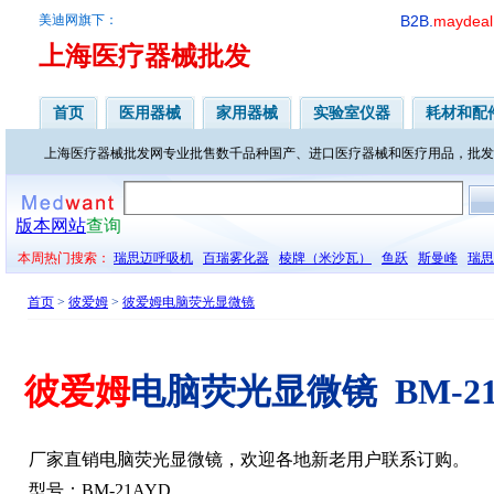
美迪网旗下：
B2B.
maydeal
上海医疗器械批发
首页
医用器械
家用器械
实验室仪器
耗材和配
上海医疗器械批发网专业批售数千品种国产、进口医疗器械和医疗用品，批发
版本网站
查询
本周热门搜索：
瑞思迈呼吸机
百瑞雾化器
棱牌（米沙瓦）
鱼跃
斯曼峰
瑞思
首页
>
彼爱姆
>
彼爱姆电脑荧光显微镜
彼爱姆
电脑荧光显微镜 BM-21
厂家直销电脑荧光显微镜，欢迎各地新老用户联系订购。
型号：BM-21AYD