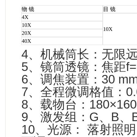
物 镜
目 镜
4X
10X
10X
20X
40X
4、机械筒长：无限远
5、镜筒透镜：焦距f=
6、调焦装置：30 
7、全程微调格值：0.
8、载物台：180×16
9、激发组：G、B、
10、光源： 落射照明 