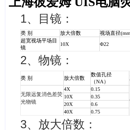
上海彼爱姆 UIS电脑荧
1、目镜：
类 别
放大倍数
视场直径(mm
超宽视场平场目
10X
Φ22
镜
2、物镜：
数值孔径
类 别
放大倍数
（NA）
4X
0.15
无限远复消色差荧
10X
0.35
光物镜
20X
0.6
40X
0.75
3、放大倍数：