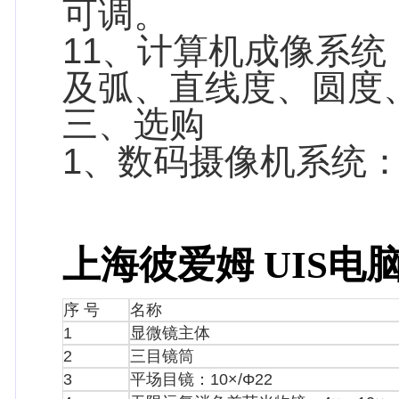
可调。
11、计算机成像系
及弧、直线度、圆度
三、选购
1、数码摄像机系统
上海彼爱姆 UIS电脑
序 号
名称
1
显微镜主体
2
三目镜筒
3
平场目镜：10×/Φ22