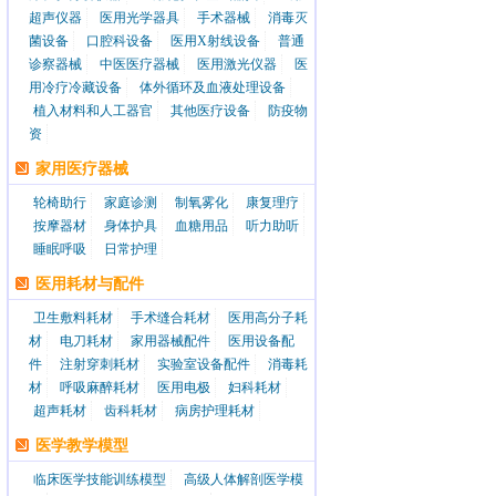
超声仪器
医用光学器具
手术器械
消毒灭
菌设备
口腔科设备
医用X射线设备
普通
诊察器械
中医医疗器械
医用激光仪器
医
用冷疗冷藏设备
体外循环及血液处理设备
植入材料和人工器官
其他医疗设备
防疫物
资
家用医疗器械
轮椅助行
家庭诊测
制氧雾化
康复理疗
按摩器材
身体护具
血糖用品
听力助听
睡眠呼吸
日常护理
医用耗材与配件
卫生敷料耗材
手术缝合耗材
医用高分子耗
材
电刀耗材
家用器械配件
医用设备配
件
注射穿刺耗材
实验室设备配件
消毒耗
材
呼吸麻醉耗材
医用电极
妇科耗材
超声耗材
齿科耗材
病房护理耗材
医学教学模型
临床医学技能训练模型
高级人体解剖医学模